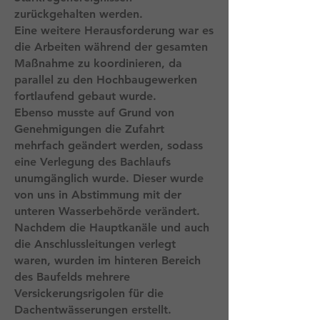
zurückgehalten werden.
Eine weitere Herausforderung war es
die Arbeiten während der gesamten
Maßnahme zu koordinieren, da
parallel zu den Hochbaugewerken
fortlaufend gebaut wurde.
Ebenso musste auf Grund von
Genehmigungen die Zufahrt
mehrfach geändert werden, sodass
eine Verlegung des Bachlaufs
unumgänglich wurde. Dieser wurde
von uns in Abstimmung mit der
unteren Wasserbehörde verändert.
Nachdem die Hauptkanäle und auch
die Anschlussleitungen verlegt
waren, wurden im hinteren Bereich
des Baufelds mehrere
Versickerungsrigolen für die
Dachentwässerungen erstellt.