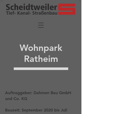
Wohnpark
Ratheim
Auftraggeber: Dahmen Bau GmbH
und Co. KG
Bauzeit: September 2020 bis Juli