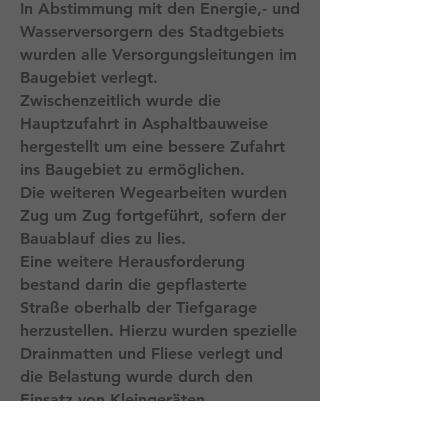
In Abstimmung mit den Energie,- und
Wasserversorgern des Stadtgebiets
wurden alle Versorgungsleitungen im
Baugebiet verlegt.
Zwischenzeitlich wurde die
Hauptzufahrt in Asphaltbauweise
hergestellt um eine bessere Zufahrt
ins Baugebiet zu ermöglichen.
Die weiteren Wegearbeiten wurden
Zug um Zug fortgeführt, sofern der
Bauablauf dies zu lies.
Eine weitere Herausforderung
bestand darin die gepflasterte
Straße oberhalb der Tiefgarage
herzustellen. Hierzu wurden spezielle
Drainmatten und Fliese verlegt und
die Belastung wurde durch den
Einsatz von Kleingeräten
heruntergesetzt, damit die
Abdichtungen und die Tiefgarage