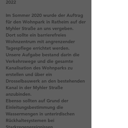
2022
Im Sommer 2020 wurde der Auftrag
für den Wohnpark in Ratheim auf der
Myhler Straße an uns vergeben.
Dort sollte ein barrierefreies
Wohnzentrum mit angrenzender
Tagespflege errichtet werden.
Unsere Aufgabe bestand darin die
Verkehrswege und die gesamte
Kanalisation des Wohnparks zu
erstellen und über ein
Drosselbauwerk an den bestehenden
Kanal in der Myhler Straße
anzubinden.
Ebenso sollten auf Grund der
Einleitungsbestimmung die
Wassermengen in unterirdischen
Rückhaltesystemen bei
Starkregenereignissen